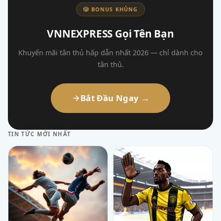
🎲 BONUS KHỦNG
VNNEXPRESS Gọi Tên Bạn
Khuyến mãi tân thủ hấp dẫn nhất 2026 — chỉ dành cho
tân thủ.
Bắt Đầu Ngay →
TIN TỨC MỚI NHẤT