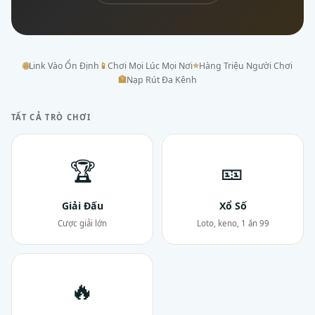
🌐
Link Vào Ổn Định
📱
Chơi Mọi Lúc Mọi Nơi
⭐
Hàng Triệu Người Chơi
🏦
Nạp Rút Đa Kênh
TẤT CẢ TRÒ CHƠI
🏆
🎫
Giải Đấu
Xổ Số
Cược giải lớn
Loto, keno, 1 ăn 99
🔥