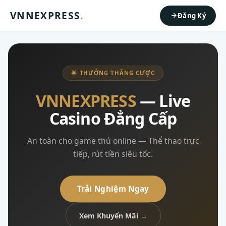
VNNEXPRESS
.
Đăng Ký
🌟 THƯỞNG THẮNG CƯỢC
VNNEXPRESS
— Live
Casino Đẳng Cấp
An toàn cho game thủ online — Thể thao trực
tiếp, rút tiền siêu tốc.
Trải Nghiệm Ngay
Xem Khuyến Mãi →