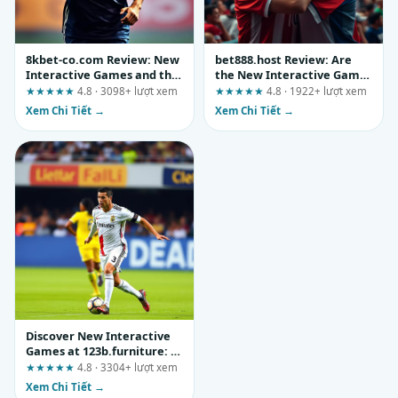
8kbet-co.com Review: New
bet888.host Review: Are
Interactive Games and the
the New Interactive Games
Players Who Will—and
Worth Your Attention?
★★★★★
4.8 · 3098+ lượt xem
★★★★★
4.8 · 1922+ lượt xem
Won't—Enjoy Them
Xem Chi Tiết →
Xem Chi Tiết →
Discover New Interactive
Games at 123b.furniture: A
Practical Review Before
★★★★★
4.8 · 3304+ lượt xem
You Play
Xem Chi Tiết →