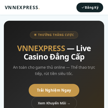
VNNEXPRESS
.
Đăng Ký
🌟 THƯỞNG THẮNG CƯỢC
VNNEXPRESS
— Live
Casino Đẳng Cấp
An toàn cho game thủ online — Thể thao trực
tiếp, rút tiền siêu tốc.
Trải Nghiệm Ngay
Xem Khuyến Mãi →