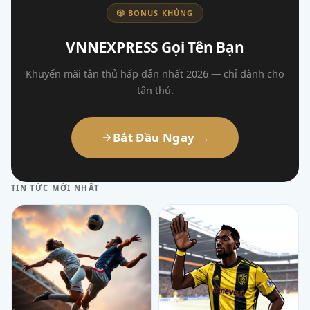
🎲 BONUS KHỦNG
VNNEXPRESS Gọi Tên Bạn
Khuyến mãi tân thủ hấp dẫn nhất 2026 — chỉ dành cho
tân thủ.
Bắt Đầu Ngay →
TIN TỨC MỚI NHẤT