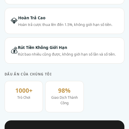
Hoàn Trả Cao
💎
Hoàn trả cược thua lên đến 1.5%, không giới hạn số tiền.
Rút Tiền Không Giới Hạn
💰
Rút bao nhiêu cũng được, không giới hạn số lần và số tiền.
DẤU ẤN CỦA CHÚNG TÔI
1000+
98%
Trò Chơi
Giao Dịch Thành
Công