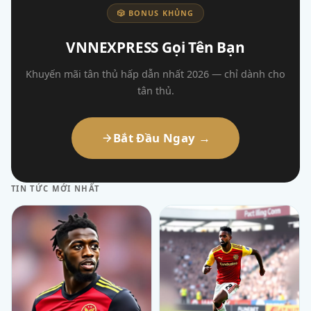
🎲 BONUS KHỦNG
VNNEXPRESS Gọi Tên Bạn
Khuyến mãi tân thủ hấp dẫn nhất 2026 — chỉ dành cho
tân thủ.
Bắt Đầu Ngay →
TIN TỨC MỚI NHẤT