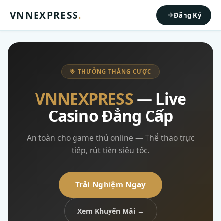
VNNEXPRESS
.
Đăng Ký
🌟 THƯỞNG THẮNG CƯỢC
VNNEXPRESS
— Live
Casino Đẳng Cấp
An toàn cho game thủ online — Thể thao trực
tiếp, rút tiền siêu tốc.
Trải Nghiệm Ngay
Xem Khuyến Mãi →