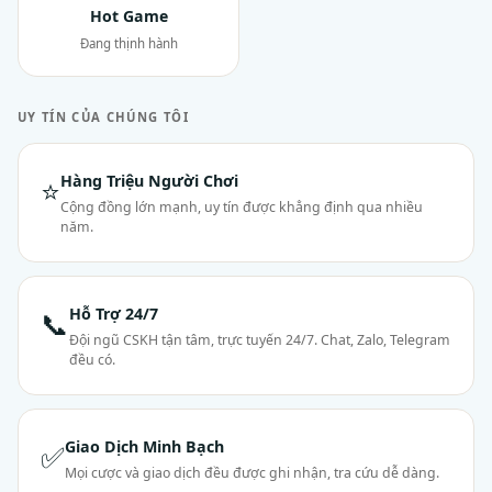
Hot Game
Đang thịnh hành
UY TÍN CỦA CHÚNG TÔI
Hàng Triệu Người Chơi
⭐
Cộng đồng lớn mạnh, uy tín được khẳng định qua nhiều
năm.
Hỗ Trợ 24/7
📞
Đội ngũ CSKH tận tâm, trực tuyến 24/7. Chat, Zalo, Telegram
đều có.
Giao Dịch Minh Bạch
✅
Mọi cược và giao dịch đều được ghi nhận, tra cứu dễ dàng.