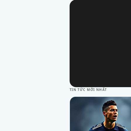
TIN TỨC MỚI NHẤT