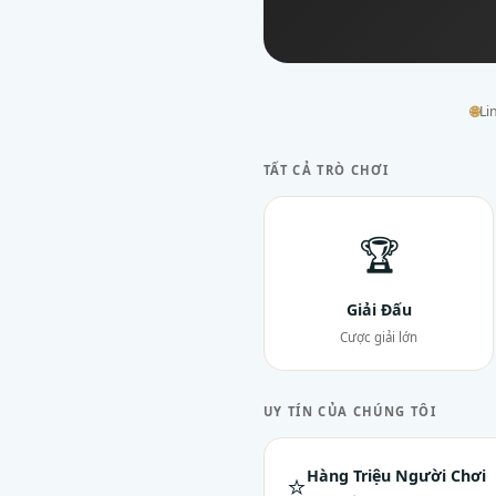
🌐
Li
TẤT CẢ TRÒ CHƠI
🏆
Giải Đấu
Cược giải lớn
UY TÍN CỦA CHÚNG TÔI
Hàng Triệu Người Chơi
⭐