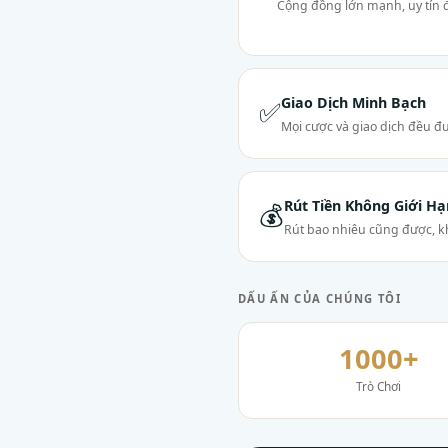
Cộng đồng lớn mạnh, uy tín
Giao Dịch Minh Bạch
✅
Mọi cược và giao dịch đều đ
Rút Tiền Không Giới Hạ
💰
Rút bao nhiêu cũng được, kh
DẤU ẤN CỦA CHÚNG TÔI
1000+
Trò Chơi