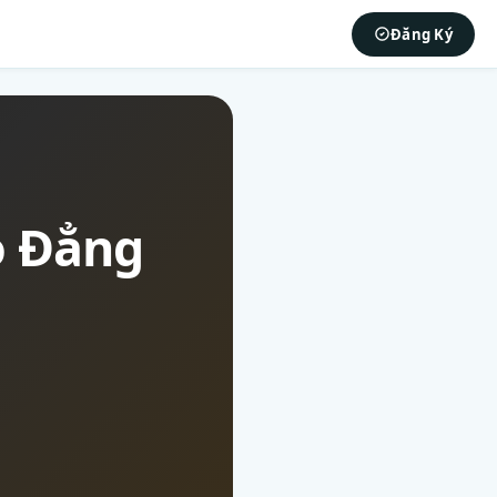
Đăng Ký
o Đẳng