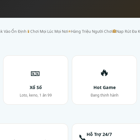
nk Vào Ổn Định
📱
Chơi Mọi Lúc Mọi Nơi
⭐
Hàng Triệu Người Chơi
🏦
Nạp Rút Đa 
🎫
🔥
Xổ Số
Hot Game
Loto, keno, 1 ăn 99
Đang thịnh hành
Hỗ Trợ 24/7
📞