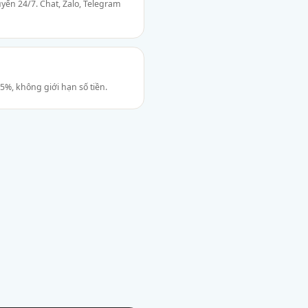
yến 24/7. Chat, Zalo, Telegram
5%, không giới hạn số tiền.