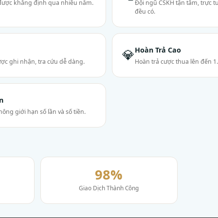
 được khẳng định qua nhiều năm.
Đội ngũ CSKH tận tâm, trực tu
đều có.
Hoàn Trả Cao
💎
ược ghi nhận, tra cứu dễ dàng.
Hoàn trả cược thua lên đến 1.
n
ông giới hạn số lần và số tiền.
98%
Giao Dịch Thành Công