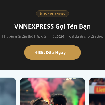
🎲 BONUS KHỦNG
VNNEXPRESS Gọi Tên Bạn
Khuyến mãi tân thủ hấp dẫn nhất 2026 — chỉ dành cho tân thủ.
Bắt Đầu Ngay →