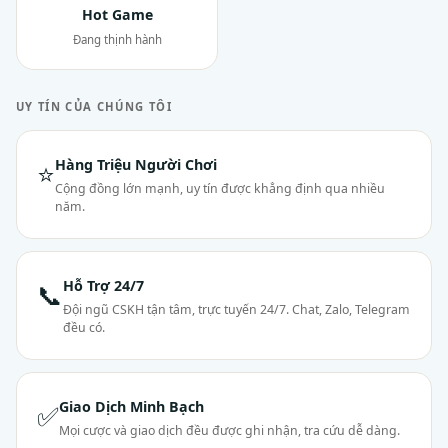
Hot Game
Đang thịnh hành
UY TÍN CỦA CHÚNG TÔI
Hàng Triệu Người Chơi
⭐
Cộng đồng lớn mạnh, uy tín được khẳng định qua nhiều
năm.
Hỗ Trợ 24/7
📞
Đội ngũ CSKH tận tâm, trực tuyến 24/7. Chat, Zalo, Telegram
đều có.
Giao Dịch Minh Bạch
✅
Mọi cược và giao dịch đều được ghi nhận, tra cứu dễ dàng.