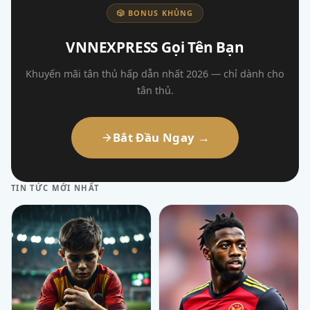
🎲 BONUS KHỦNG
VNNEXPRESS Gọi Tên Bạn
Khuyến mãi tân thủ hấp dẫn nhất 2026 — chỉ dành cho
tân thủ.
Bắt Đầu Ngay →
TIN TỨC MỚI NHẤT