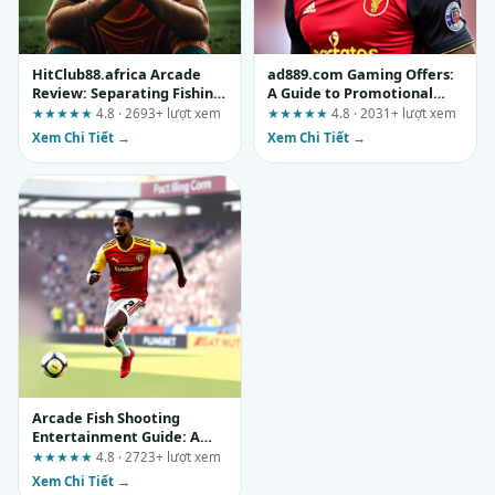
HitClub88.africa Arcade
ad889.com Gaming Offers:
Review: Separating Fishing
A Guide to Promotional
Game Hype From What You
Features That Survive the
★★★★★
4.8 · 2693+ lượt xem
★★★★★
4.8 · 2031+ lượt xem
Should Actually Verify
Fine Print
Xem Chi Tiết →
Xem Chi Tiết →
Arcade Fish Shooting
Entertainment Guide: A
Coach&#8217;s Playbook
★★★★★
4.8 · 2723+ lượt xem
for Your First Sessions
Xem Chi Tiết →