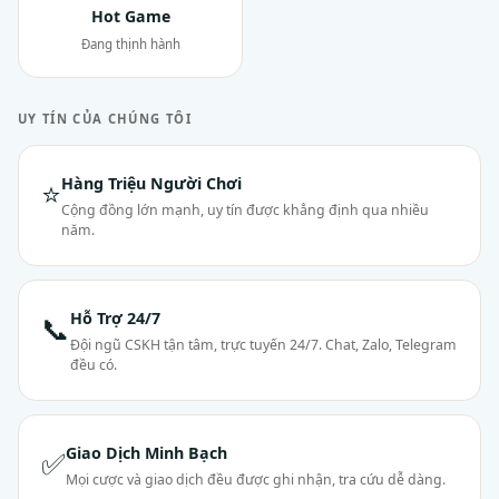
Hot Game
Đang thịnh hành
UY TÍN CỦA CHÚNG TÔI
Hàng Triệu Người Chơi
⭐
Cộng đồng lớn mạnh, uy tín được khẳng định qua nhiều
năm.
Hỗ Trợ 24/7
📞
Đội ngũ CSKH tận tâm, trực tuyến 24/7. Chat, Zalo, Telegram
đều có.
Giao Dịch Minh Bạch
✅
Mọi cược và giao dịch đều được ghi nhận, tra cứu dễ dàng.