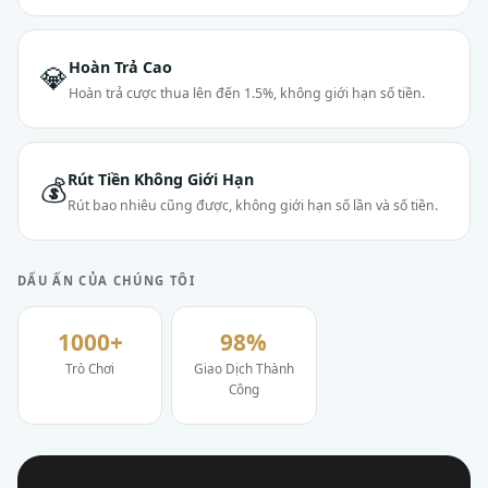
Hoàn Trả Cao
💎
Hoàn trả cược thua lên đến 1.5%, không giới hạn số tiền.
Rút Tiền Không Giới Hạn
💰
Rút bao nhiêu cũng được, không giới hạn số lần và số tiền.
DẤU ẤN CỦA CHÚNG TÔI
1000+
98%
Trò Chơi
Giao Dịch Thành
Công