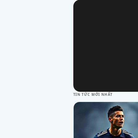
TIN TỨC MỚI NHẤT