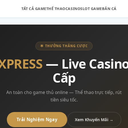
TẤT CẢ GAME
THỂ THAO
CASINO
SLOT GAME
BẮN CÁ
🌟 THƯỞNG THẮNG CƯỢC
XPRESS
— Live Casin
Cấp
An toàn cho game thủ online — Thể thao trực tiếp, rút
tiền siêu tốc.
Trải Nghiệm Ngay
Xem Khuyến Mãi →