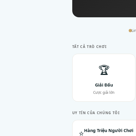
🌐
Li
TẤT CẢ TRÒ CHƠI
🏆
Giải Đấu
Cược giải lớn
UY TÍN CỦA CHÚNG TÔI
Hàng Triệu Người Chơi
⭐