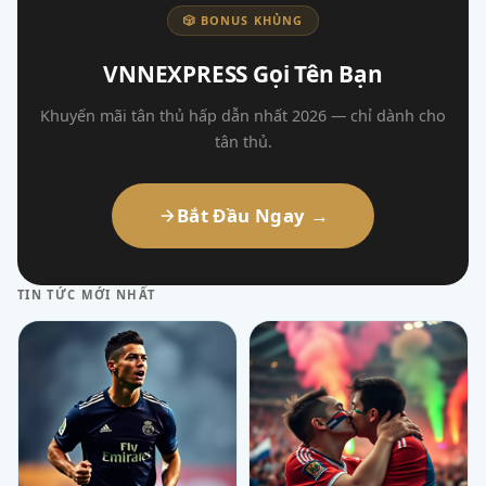
🎲 BONUS KHỦNG
VNNEXPRESS Gọi Tên Bạn
Khuyến mãi tân thủ hấp dẫn nhất 2026 — chỉ dành cho
tân thủ.
Bắt Đầu Ngay →
TIN TỨC MỚI NHẤT