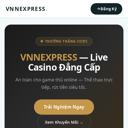
VNNEXPRESS
.
Đăng Ký
🌟 THƯỞNG THẮNG CƯỢC
VNNEXPRESS
— Live
Casino Đẳng Cấp
An toàn cho game thủ online — Thể thao trực
tiếp, rút tiền siêu tốc.
Trải Nghiệm Ngay
Xem Khuyến Mãi →