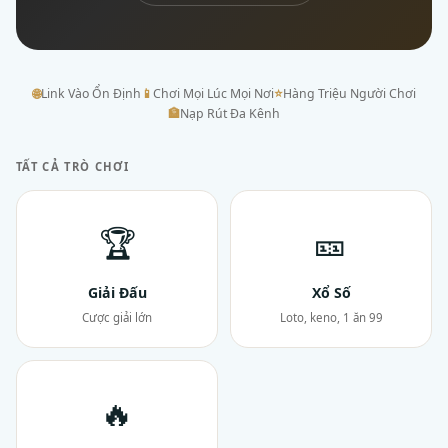
🌐
Link Vào Ổn Định
📱
Chơi Mọi Lúc Mọi Nơi
⭐
Hàng Triệu Người Chơi
🏦
Nạp Rút Đa Kênh
TẤT CẢ TRÒ CHƠI
🏆
🎫
Giải Đấu
Xổ Số
Cược giải lớn
Loto, keno, 1 ăn 99
🔥