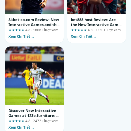
8kbet-co.com Review: New
bet888.host Review: Are
Interactive Games and the
the New Interactive Games
Players Who Will—and
Worth Your Attention?
★★★★★
4.8 · 1868+ lượt xem
★★★★★
4.8 · 2350+ lượt xem
Won't—Enjoy Them
Xem Chi Tiết →
Xem Chi Tiết →
Discover New Interactive
Games at 123b.furniture: A
Practical Review Before
★★★★★
4.8 · 2472+ lượt xem
You Play
Xem Chi Tiết →