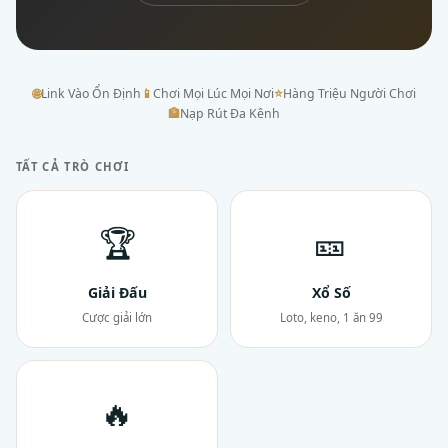
🌐
Link Vào Ổn Định
📱
Chơi Mọi Lúc Mọi Nơi
⭐
Hàng Triệu Người Chơi
🏦
Nạp Rút Đa Kênh
TẤT CẢ TRÒ CHƠI
🏆
🎫
Giải Đấu
Xổ Số
Cược giải lớn
Loto, keno, 1 ăn 99
🔥