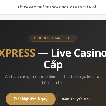
TẤT CẢ GAME
THỂ THAO
CASINO
SLOT GAME
BẮN CÁ
🌟 THƯỞNG THẮNG CƯỢC
XPRESS
— Live Casin
Cấp
An toàn cho game thủ online — Thể thao trực tiếp, rút
tiền siêu tốc.
Trải Nghiệm Ngay
Xem Khuyến Mãi →