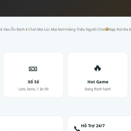
nk Vào Ổn Định
📱
Chơi Mọi Lúc Mọi Nơi
⭐
Hàng Triệu Người Chơi
🏦
Nạp Rút Đa 
🎫
🔥
Xổ Số
Hot Game
Loto, keno, 1 ăn 99
Đang thịnh hành
Hỗ Trợ 24/7
📞