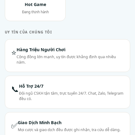
Hot Game
Đang thịnh hành
UY TÍN CỦA CHÚNG TÔI
Hàng Triệu Người Chơi
⭐
Cộng đồng lớn mạnh, uy tín được khẳng định qua nhiều
năm.
Hỗ Trợ 24/7
📞
Đội ngũ CSKH tận tâm, trực tuyến 24/7. Chat, Zalo, Telegram
đều có.
Giao Dịch Minh Bạch
✅
Mọi cược và giao dịch đều được ghi nhận, tra cứu dễ dàng.