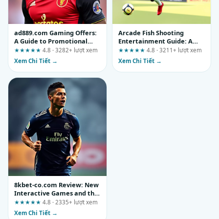
ad889.com Gaming Offers:
Arcade Fish Shooting
A Guide to Promotional
Entertainment Guide: A
Features That Survive the
Coach&#8217;s Playbook
★★★★★
4.8 · 3282+ lượt xem
★★★★★
4.8 · 3211+ lượt xem
Fine Print
for Your First Sessions
Xem Chi Tiết →
Xem Chi Tiết →
8kbet-co.com Review: New
Interactive Games and the
Players Who Will—and
★★★★★
4.8 · 2335+ lượt xem
Won't—Enjoy Them
Xem Chi Tiết →