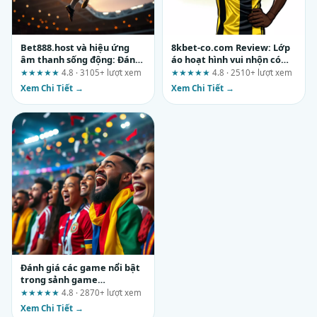
Bet888.host và hiệu ứng
8kbet-co.com Review: Lớp
âm thanh sống động: Đáng
áo hoạt hình vui nhộn có
thử nhưng không dành cho
che đi được những vấn đề
★★★★★
4.8 · 3105+ lượt xem
★★★★★
4.8 · 2510+ lượt xem
tất cả
trải nghiệm thật?
Xem Chi Tiết →
Xem Chi Tiết →
Đánh giá các game nổi bật
trong sảnh game
o8a.co.com: Độ khó, nhịp
★★★★★
4.8 · 2870+ lượt xem
chơi và quản lý vốn thực
Xem Chi Tiết →
chiến