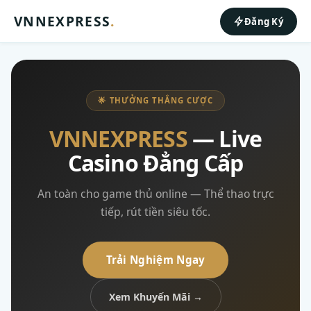
VNNEXPRESS
.
Đăng Ký
🌟 THƯỞNG THẮNG CƯỢC
VNNEXPRESS
— Live
Casino Đẳng Cấp
An toàn cho game thủ online — Thể thao trực
tiếp, rút tiền siêu tốc.
Trải Nghiệm Ngay
Xem Khuyến Mãi →