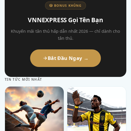
🎲 BONUS KHỦNG
VNNEXPRESS Gọi Tên Bạn
Khuyến mãi tân thủ hấp dẫn nhất 2026 — chỉ dành cho
tân thủ.
Bắt Đầu Ngay →
TIN TỨC MỚI NHẤT