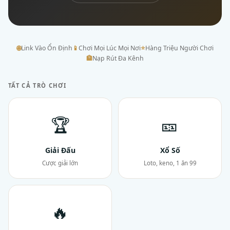
🌐
Link Vào Ổn Định
📱
Chơi Mọi Lúc Mọi Nơi
⭐
Hàng Triệu Người Chơi
🏦
Nạp Rút Đa Kênh
TẤT CẢ TRÒ CHƠI
🏆
🎫
Giải Đấu
Xổ Số
Cược giải lớn
Loto, keno, 1 ăn 99
🔥