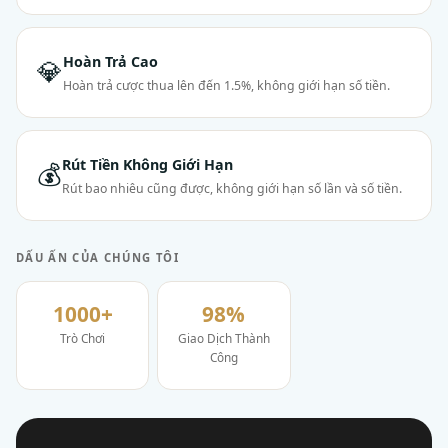
Hoàn Trả Cao
💎
Hoàn trả cược thua lên đến 1.5%, không giới hạn số tiền.
Rút Tiền Không Giới Hạn
💰
Rút bao nhiêu cũng được, không giới hạn số lần và số tiền.
DẤU ẤN CỦA CHÚNG TÔI
1000+
98%
Trò Chơi
Giao Dịch Thành
Công