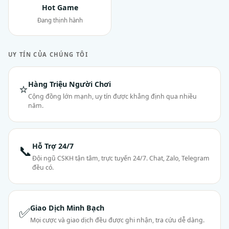
Hot Game
Đang thịnh hành
UY TÍN CỦA CHÚNG TÔI
Hàng Triệu Người Chơi
⭐
Cộng đồng lớn mạnh, uy tín được khẳng định qua nhiều
năm.
Hỗ Trợ 24/7
📞
Đội ngũ CSKH tận tâm, trực tuyến 24/7. Chat, Zalo, Telegram
đều có.
Giao Dịch Minh Bạch
✅
Mọi cược và giao dịch đều được ghi nhận, tra cứu dễ dàng.