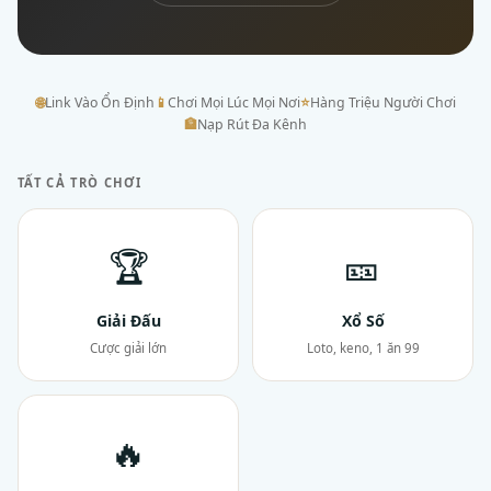
🌐
Link Vào Ổn Định
📱
Chơi Mọi Lúc Mọi Nơi
⭐
Hàng Triệu Người Chơi
🏦
Nạp Rút Đa Kênh
TẤT CẢ TRÒ CHƠI
🏆
🎫
Giải Đấu
Xổ Số
Cược giải lớn
Loto, keno, 1 ăn 99
🔥