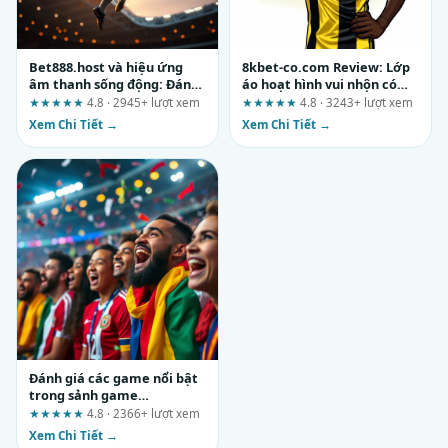
Bet888.host và hiệu ứng
8kbet-co.com Review: Lớp
âm thanh sống động: Đáng
áo hoạt hình vui nhộn có
thử nhưng không dành cho
che đi được những vấn đề
★★★★★
4.8 · 2945+ lượt xem
★★★★★
4.8 · 3243+ lượt xem
tất cả
trải nghiệm thật?
Xem Chi Tiết →
Xem Chi Tiết →
Đánh giá các game nổi bật
trong sảnh game
o8a.co.com: Độ khó, nhịp
★★★★★
4.8 · 2366+ lượt xem
chơi và quản lý vốn thực
Xem Chi Tiết →
chiến