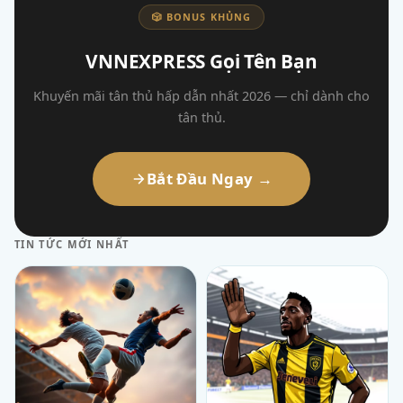
🎲 BONUS KHỦNG
VNNEXPRESS Gọi Tên Bạn
Khuyến mãi tân thủ hấp dẫn nhất 2026 — chỉ dành cho
tân thủ.
Bắt Đầu Ngay →
TIN TỨC MỚI NHẤT