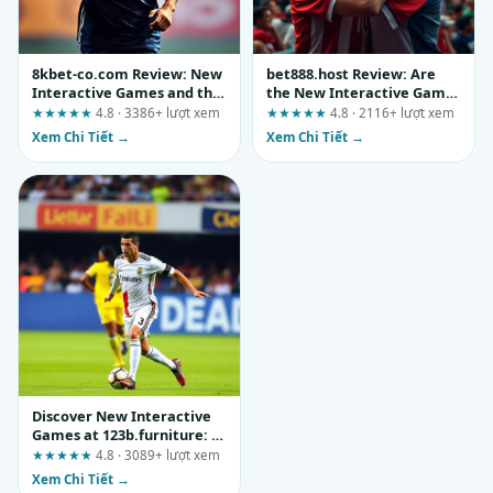
8kbet-co.com Review: New
bet888.host Review: Are
Interactive Games and the
the New Interactive Games
Players Who Will—and
Worth Your Attention?
★★★★★
4.8 · 3386+ lượt xem
★★★★★
4.8 · 2116+ lượt xem
Won't—Enjoy Them
Xem Chi Tiết →
Xem Chi Tiết →
Discover New Interactive
Games at 123b.furniture: A
Practical Review Before
★★★★★
4.8 · 3089+ lượt xem
You Play
Xem Chi Tiết →