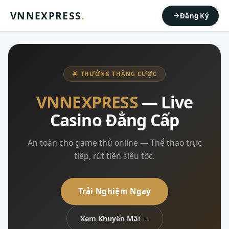
VNNEXPRESS
.
Đăng Ký
🌟 THƯỞNG THẮNG CƯỢC
VNNEXPRESS
— Live
Casino Đẳng Cấp
An toàn cho game thủ online — Thể thao trực
tiếp, rút tiền siêu tốc.
Trải Nghiệm Ngay
Xem Khuyến Mãi →