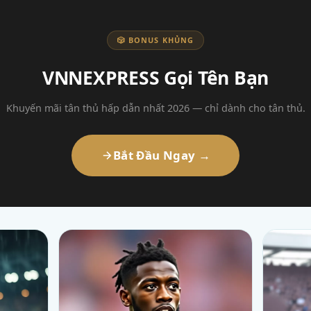
🎲 BONUS KHỦNG
VNNEXPRESS Gọi Tên Bạn
Khuyến mãi tân thủ hấp dẫn nhất 2026 — chỉ dành cho tân thủ.
Bắt Đầu Ngay →