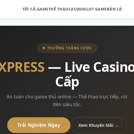
TẤT CẢ GAME
THỂ THAO
CASINO
SLOT GAME
BẮN CÁ
🌟 THƯỞNG THẮNG CƯỢC
XPRESS
— Live Casin
Cấp
An toàn cho game thủ online — Thể thao trực tiếp, rút
tiền siêu tốc.
Trải Nghiệm Ngay
Xem Khuyến Mãi →