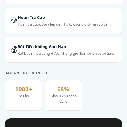
Hoàn Trả Cao
💎
Hoàn trả cược thua lên đến 1.5%, không giới hạn số tiền.
Rút Tiền Không Giới Hạn
💰
Rút bao nhiêu cũng được, không giới hạn số lần và số tiền.
DẤU ẤN CỦA CHÚNG TÔI
1000+
98%
Trò Chơi
Giao Dịch Thành
Công