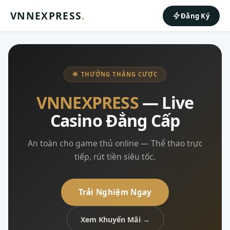
VNNEXPRESS
.
Đăng Ký
🌟 THƯỞNG THẮNG CƯỢC
VNNEXPRESS
— Live
Casino Đẳng Cấp
An toàn cho game thủ online — Thể thao trực
tiếp, rút tiền siêu tốc.
Trải Nghiệm Ngay
Xem Khuyến Mãi →