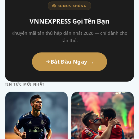
🎲 BONUS KHỦNG
VNNEXPRESS Gọi Tên Bạn
Khuyến mãi tân thủ hấp dẫn nhất 2026 — chỉ dành cho
tân thủ.
Bắt Đầu Ngay →
TIN TỨC MỚI NHẤT