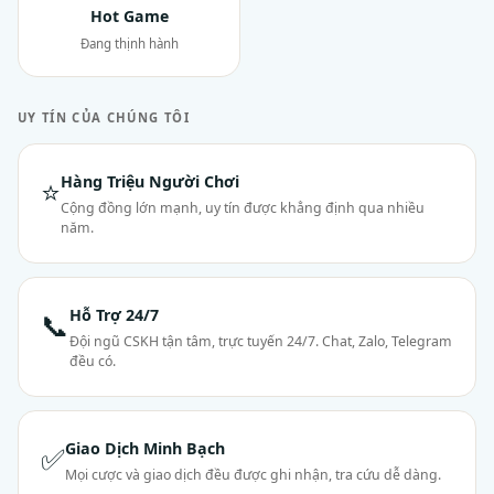
Hot Game
Đang thịnh hành
UY TÍN CỦA CHÚNG TÔI
Hàng Triệu Người Chơi
⭐
Cộng đồng lớn mạnh, uy tín được khẳng định qua nhiều
năm.
Hỗ Trợ 24/7
📞
Đội ngũ CSKH tận tâm, trực tuyến 24/7. Chat, Zalo, Telegram
đều có.
Giao Dịch Minh Bạch
✅
Mọi cược và giao dịch đều được ghi nhận, tra cứu dễ dàng.