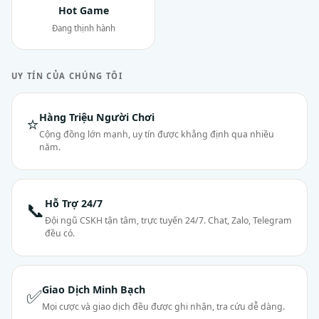
Hot Game
Đang thịnh hành
UY TÍN CỦA CHÚNG TÔI
Hàng Triệu Người Chơi
⭐
Cộng đồng lớn mạnh, uy tín được khẳng định qua nhiều
năm.
Hỗ Trợ 24/7
📞
Đội ngũ CSKH tận tâm, trực tuyến 24/7. Chat, Zalo, Telegram
đều có.
Giao Dịch Minh Bạch
✅
Mọi cược và giao dịch đều được ghi nhận, tra cứu dễ dàng.