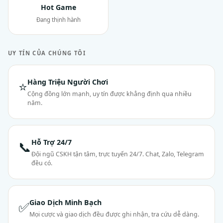
Hot Game
Đang thịnh hành
UY TÍN CỦA CHÚNG TÔI
Hàng Triệu Người Chơi
⭐
Cộng đồng lớn mạnh, uy tín được khẳng định qua nhiều
năm.
Hỗ Trợ 24/7
📞
Đội ngũ CSKH tận tâm, trực tuyến 24/7. Chat, Zalo, Telegram
đều có.
Giao Dịch Minh Bạch
✅
Mọi cược và giao dịch đều được ghi nhận, tra cứu dễ dàng.