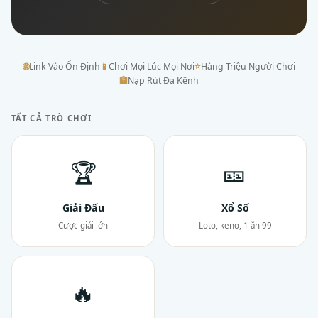
🌐
Link Vào Ổn Định
📱
Chơi Mọi Lúc Mọi Nơi
⭐
Hàng Triệu Người Chơi
🏦
Nạp Rút Đa Kênh
TẤT CẢ TRÒ CHƠI
🏆
🎫
Giải Đấu
Xổ Số
Cược giải lớn
Loto, keno, 1 ăn 99
🔥