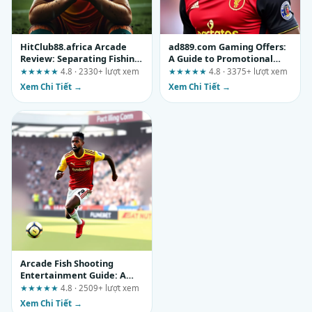
HitClub88.africa Arcade
ad889.com Gaming Offers:
Review: Separating Fishing
A Guide to Promotional
Game Hype From What You
Features That Survive the
★★★★★
4.8 · 2330+ lượt xem
★★★★★
4.8 · 3375+ lượt xem
Should Actually Verify
Fine Print
Xem Chi Tiết →
Xem Chi Tiết →
Arcade Fish Shooting
Entertainment Guide: A
Coach&#8217;s Playbook
★★★★★
4.8 · 2509+ lượt xem
for Your First Sessions
Xem Chi Tiết →