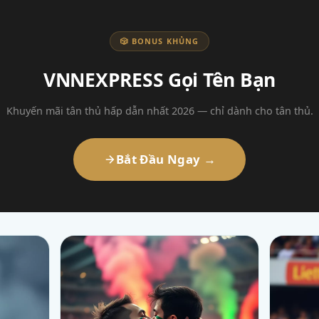
🎲 BONUS KHỦNG
VNNEXPRESS Gọi Tên Bạn
Khuyến mãi tân thủ hấp dẫn nhất 2026 — chỉ dành cho tân thủ.
Bắt Đầu Ngay →