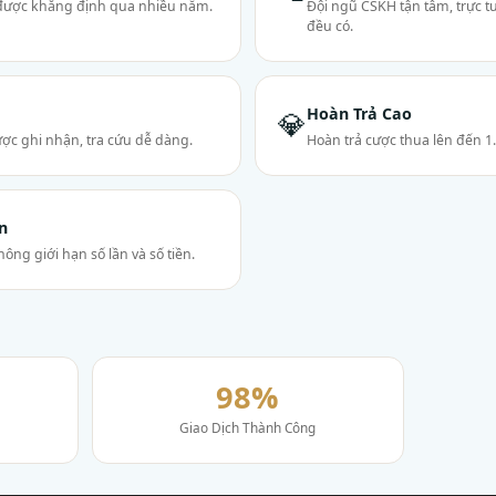
 được khẳng định qua nhiều năm.
Đội ngũ CSKH tận tâm, trực tu
đều có.
Hoàn Trả Cao
💎
ược ghi nhận, tra cứu dễ dàng.
Hoàn trả cược thua lên đến 1.
n
ông giới hạn số lần và số tiền.
98%
Giao Dịch Thành Công