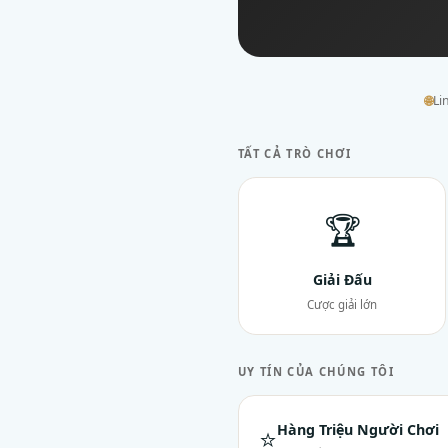
🌐
Li
TẤT CẢ TRÒ CHƠI
🏆
Giải Đấu
Cược giải lớn
UY TÍN CỦA CHÚNG TÔI
Hàng Triệu Người Chơi
⭐