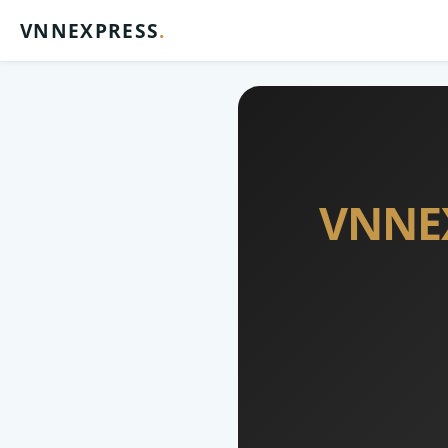
VNNEXPRESS
.
VNNE