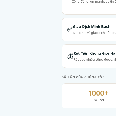
Cộng đồng lớn mạnh, uy tín
Giao Dịch Minh Bạch
✅
Mọi cược và giao dịch đều đ
Rút Tiền Không Giới Hạ
💰
Rút bao nhiêu cũng được, kh
DẤU ẤN CỦA CHÚNG TÔI
1000+
Trò Chơi