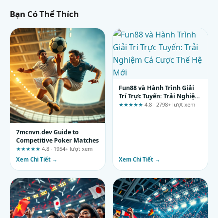
Bạn Có Thể Thích
Fun88 và Hành Trình Giải
Trí Trực Tuyến: Trải Nghiệm
Cá Cược Thế Hệ Mới
★★★★★
4.8 · 2798+ lượt xem
7mcnvn.dev Guide to
Competitive Poker Matches
★★★★★
4.8 · 1954+ lượt xem
Xem Chi Tiết →
Xem Chi Tiết →