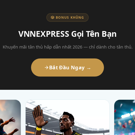
🎲 BONUS KHỦNG
VNNEXPRESS Gọi Tên Bạn
Khuyến mãi tân thủ hấp dẫn nhất 2026 — chỉ dành cho tân thủ.
Bắt Đầu Ngay →