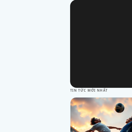
TIN TỨC MỚI NHẤT