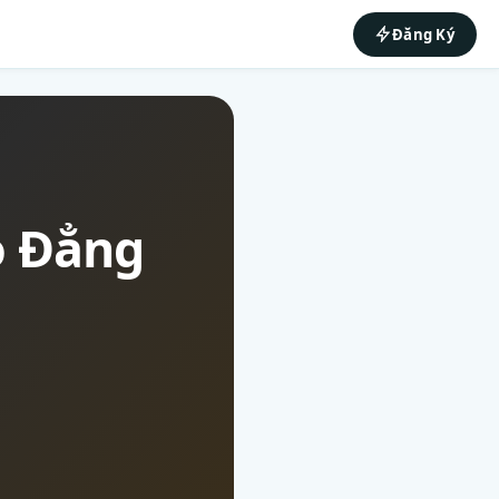
Đăng Ký
o Đẳng