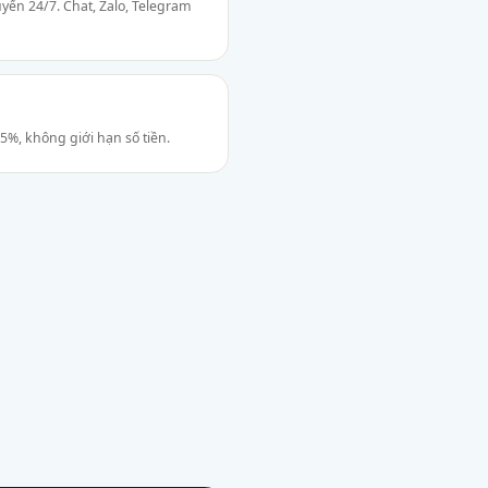
yến 24/7. Chat, Zalo, Telegram
5%, không giới hạn số tiền.