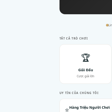
🌐
Li
TẤT CẢ TRÒ CHƠI
🏆
Giải Đấu
Cược giải lớn
UY TÍN CỦA CHÚNG TÔI
Hàng Triệu Người Chơi
⭐