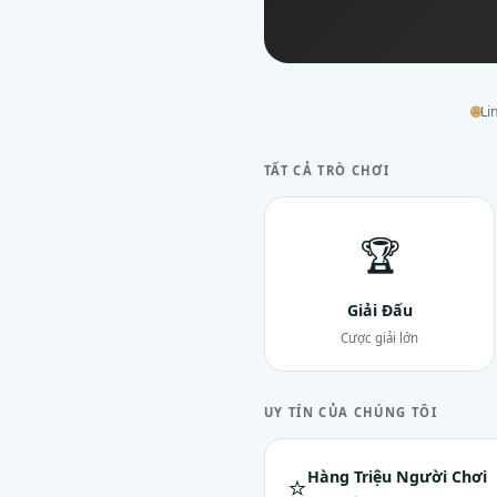
🌐
Li
TẤT CẢ TRÒ CHƠI
🏆
Giải Đấu
Cược giải lớn
UY TÍN CỦA CHÚNG TÔI
Hàng Triệu Người Chơi
⭐