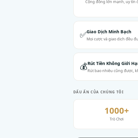
Cộng đồng lớn mạnh, uy tín
Giao Dịch Minh Bạch
✅
Mọi cược và giao dịch đều đ
Rút Tiền Không Giới Hạ
💰
Rút bao nhiêu cũng được, kh
DẤU ẤN CỦA CHÚNG TÔI
1000+
Trò Chơi