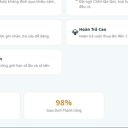
 được khẳng định qua nhiều năm.
Đội ngũ CSKH tận tâm, trực tu
đều có.
Hoàn Trả Cao
💎
ược ghi nhận, tra cứu dễ dàng.
Hoàn trả cược thua lên đến 1.
n
ông giới hạn số lần và số tiền.
98%
Giao Dịch Thành Công