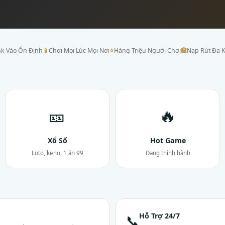
nk Vào Ổn Định
📱
Chơi Mọi Lúc Mọi Nơi
⭐
Hàng Triệu Người Chơi
🏦
Nạp Rút Đa 
🎫
🔥
Xổ Số
Hot Game
Loto, keno, 1 ăn 99
Đang thịnh hành
Hỗ Trợ 24/7
📞