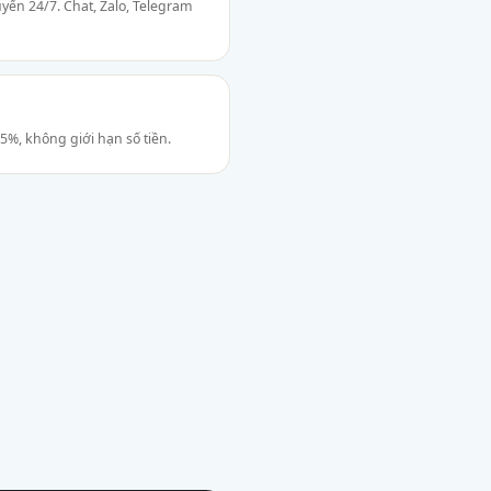
yến 24/7. Chat, Zalo, Telegram
5%, không giới hạn số tiền.