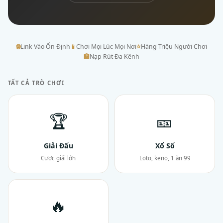
🌐
Link Vào Ổn Định
📱
Chơi Mọi Lúc Mọi Nơi
⭐
Hàng Triệu Người Chơi
🏦
Nạp Rút Đa Kênh
TẤT CẢ TRÒ CHƠI
🏆
🎫
Giải Đấu
Xổ Số
Cược giải lớn
Loto, keno, 1 ăn 99
🔥