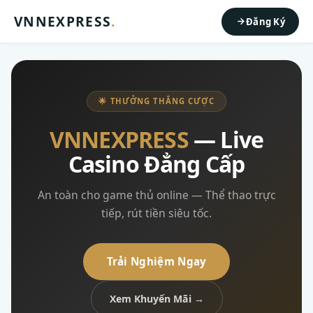
VNNEXPRESS
.
Đăng Ký
🌟 THƯỞNG THẮNG CƯỢC
VNNEXPRESS
— Live
Casino Đẳng Cấp
An toàn cho game thủ online — Thể thao trực
tiếp, rút tiền siêu tốc.
Trải Nghiệm Ngay
Xem Khuyến Mãi →