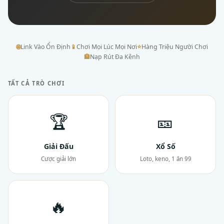
🌐
Link Vào Ổn Định
📱
Chơi Mọi Lúc Mọi Nơi
⭐
Hàng Triệu Người Chơi
🏦
Nạp Rút Đa Kênh
TẤT CẢ TRÒ CHƠI
🏆
🎫
Giải Đấu
Xổ Số
Cược giải lớn
Loto, keno, 1 ăn 99
🔥