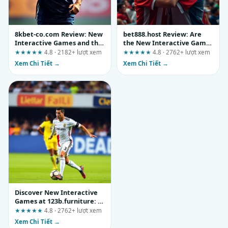
8kbet-co.com Review: New
bet888.host Review: Are
Interactive Games and the
the New Interactive Games
Players Who Will—and
Worth Your Attention?
★★★★★
4.8 · 2182+ lượt xem
★★★★★
4.8 · 2762+ lượt xem
Won't—Enjoy Them
Xem Chi Tiết →
Xem Chi Tiết →
Discover New Interactive
Games at 123b.furniture: A
Practical Review Before
★★★★★
4.8 · 2762+ lượt xem
You Play
Xem Chi Tiết →