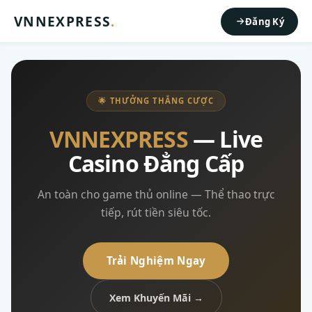
VNNEXPRESS
.
Đăng Ký
🌟 THƯỞNG THẮNG CƯỢC
VNNEXPRESS
— Live
Casino Đẳng Cấp
An toàn cho game thủ online — Thể thao trực
tiếp, rút tiền siêu tốc.
Trải Nghiệm Ngay
Xem Khuyến Mãi →