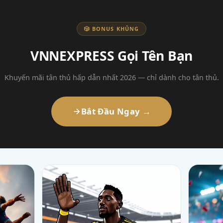
🎲 BONUS KHỦNG
VNNEXPRESS Gọi Tên Bạn
Khuyến mãi tân thủ hấp dẫn nhất 2026 — chỉ dành cho tân thủ.
Bắt Đầu Ngay →