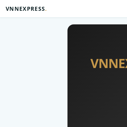
VNNEXPRESS
.
VNNE