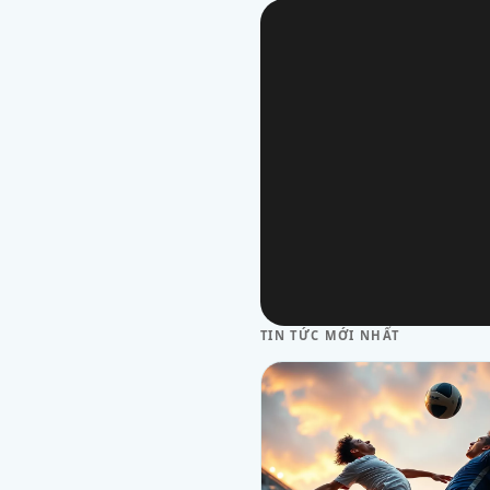
TIN TỨC MỚI NHẤT