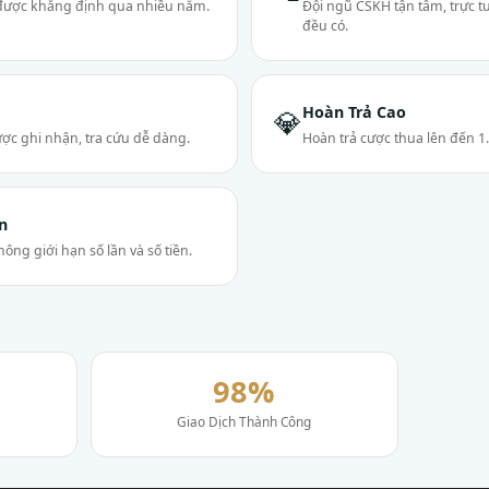
 được khẳng định qua nhiều năm.
Đội ngũ CSKH tận tâm, trực tu
đều có.
Hoàn Trả Cao
💎
ược ghi nhận, tra cứu dễ dàng.
Hoàn trả cược thua lên đến 1.
n
ông giới hạn số lần và số tiền.
98%
Giao Dịch Thành Công