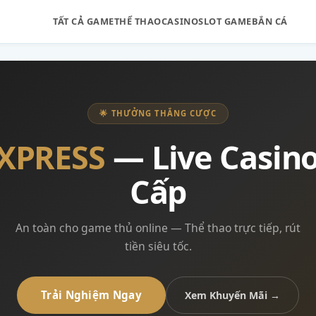
TẤT CẢ GAME
THỂ THAO
CASINO
SLOT GAME
BẮN CÁ
🌟 THƯỞNG THẮNG CƯỢC
XPRESS
— Live Casin
Cấp
An toàn cho game thủ online — Thể thao trực tiếp, rút
tiền siêu tốc.
Trải Nghiệm Ngay
Xem Khuyến Mãi →