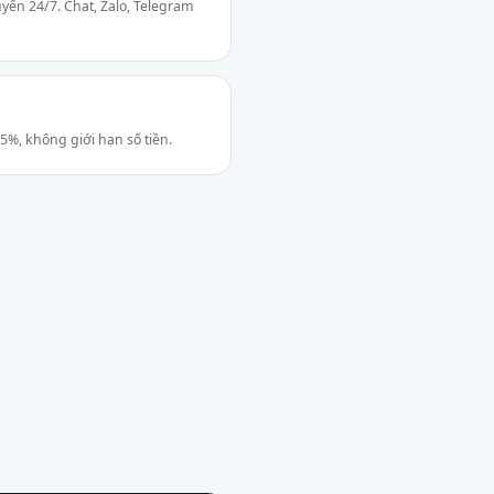
yến 24/7. Chat, Zalo, Telegram
5%, không giới hạn số tiền.