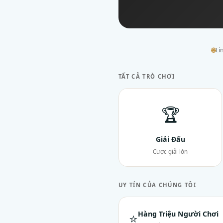
🌐
Li
TẤT CẢ TRÒ CHƠI
🏆
Giải Đấu
Cược giải lớn
UY TÍN CỦA CHÚNG TÔI
Hàng Triệu Người Chơi
⭐