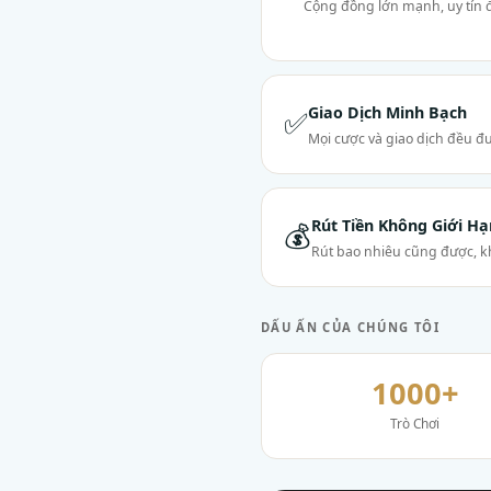
Cộng đồng lớn mạnh, uy tín
Giao Dịch Minh Bạch
✅
Mọi cược và giao dịch đều đ
Rút Tiền Không Giới Hạ
💰
Rút bao nhiêu cũng được, kh
DẤU ẤN CỦA CHÚNG TÔI
1000+
Trò Chơi