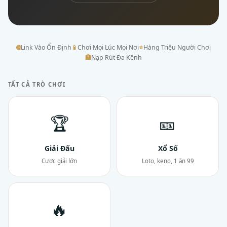
🌐
Link Vào Ổn Định
📱
Chơi Mọi Lúc Mọi Nơi
⭐
Hàng Triệu Người Chơi
🏦
Nạp Rút Đa Kênh
TẤT CẢ TRÒ CHƠI
🏆
🎫
Giải Đấu
Xổ Số
Cược giải lớn
Loto, keno, 1 ăn 99
🔥