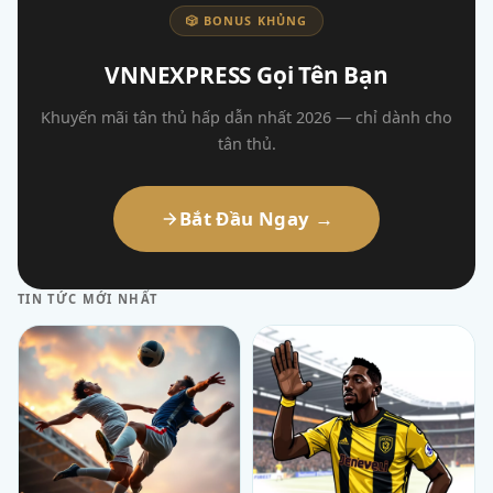
🎲 BONUS KHỦNG
VNNEXPRESS Gọi Tên Bạn
Khuyến mãi tân thủ hấp dẫn nhất 2026 — chỉ dành cho
tân thủ.
Bắt Đầu Ngay →
TIN TỨC MỚI NHẤT