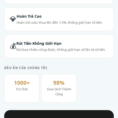
Hoàn Trả Cao
💎
Hoàn trả cược thua lên đến 1.5%, không giới hạn số tiền.
Rút Tiền Không Giới Hạn
💰
Rút bao nhiêu cũng được, không giới hạn số lần và số tiền.
DẤU ẤN CỦA CHÚNG TÔI
1000+
98%
Trò Chơi
Giao Dịch Thành
Công