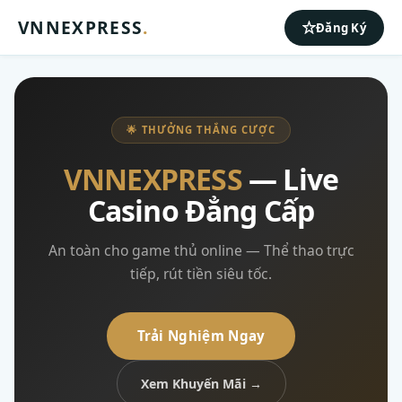
VNNEXPRESS
.
Đăng Ký
🌟 THƯỞNG THẮNG CƯỢC
VNNEXPRESS
— Live
Casino Đẳng Cấp
An toàn cho game thủ online — Thể thao trực
tiếp, rút tiền siêu tốc.
Trải Nghiệm Ngay
Xem Khuyến Mãi →