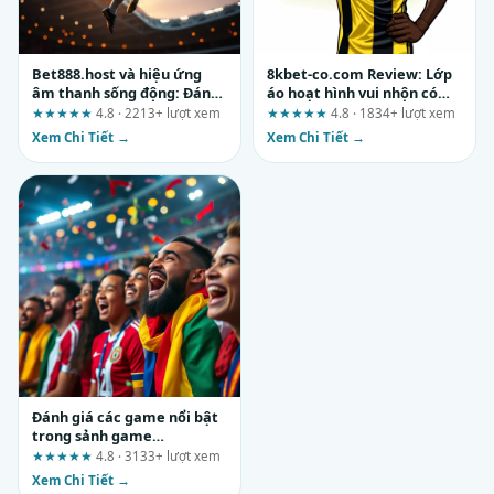
Bet888.host và hiệu ứng
8kbet-co.com Review: Lớp
âm thanh sống động: Đáng
áo hoạt hình vui nhộn có
thử nhưng không dành cho
che đi được những vấn đề
★★★★★
4.8 · 2213+ lượt xem
★★★★★
4.8 · 1834+ lượt xem
tất cả
trải nghiệm thật?
Xem Chi Tiết →
Xem Chi Tiết →
Đánh giá các game nổi bật
trong sảnh game
o8a.co.com: Độ khó, nhịp
★★★★★
4.8 · 3133+ lượt xem
chơi và quản lý vốn thực
Xem Chi Tiết →
chiến