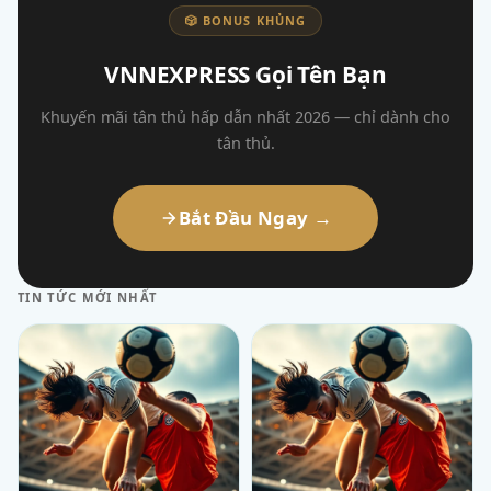
🎲 BONUS KHỦNG
VNNEXPRESS Gọi Tên Bạn
Khuyến mãi tân thủ hấp dẫn nhất 2026 — chỉ dành cho
tân thủ.
Bắt Đầu Ngay →
TIN TỨC MỚI NHẤT