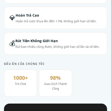
Hoàn Trả Cao
💎
Hoàn trả cược thua lên đến 1.5%, không giới hạn số tiền.
Rút Tiền Không Giới Hạn
💰
Rút bao nhiêu cũng được, không giới hạn số lần và số tiền.
DẤU ẤN CỦA CHÚNG TÔI
1000+
98%
Trò Chơi
Giao Dịch Thành
Công