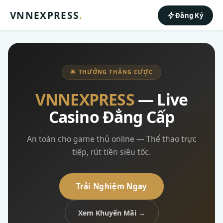
VNNEXPRESS
.
Đăng Ký
🌟 THƯỞNG THẮNG CƯỢC
VNNEXPRESS
— Live
Casino Đẳng Cấp
An toàn cho game thủ online — Thể thao trực
tiếp, rút tiền siêu tốc.
Trải Nghiệm Ngay
Xem Khuyến Mãi →