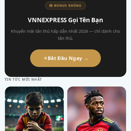
🎲 BONUS KHỦNG
VNNEXPRESS Gọi Tên Bạn
Khuyến mãi tân thủ hấp dẫn nhất 2026 — chỉ dành cho
tân thủ.
Bắt Đầu Ngay →
TIN TỨC MỚI NHẤT