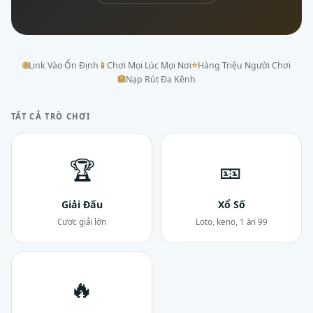
🌐
Link Vào Ổn Định
📱
Chơi Mọi Lúc Mọi Nơi
⭐
Hàng Triệu Người Chơi
🏦
Nạp Rút Đa Kênh
TẤT CẢ TRÒ CHƠI
🏆
🎫
Giải Đấu
Xổ Số
Cược giải lớn
Loto, keno, 1 ăn 99
🔥