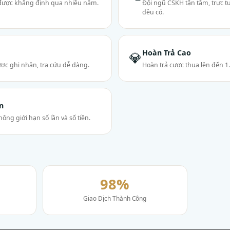
 được khẳng định qua nhiều năm.
Đội ngũ CSKH tận tâm, trực tu
đều có.
Hoàn Trả Cao
💎
ược ghi nhận, tra cứu dễ dàng.
Hoàn trả cược thua lên đến 1.
n
ông giới hạn số lần và số tiền.
98%
Giao Dịch Thành Công