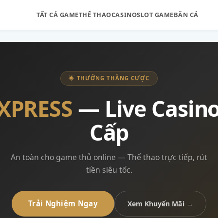
TẤT CẢ GAME
THỂ THAO
CASINO
SLOT GAME
BẮN CÁ
🌟 THƯỞNG THẮNG CƯỢC
XPRESS
— Live Casin
Cấp
An toàn cho game thủ online — Thể thao trực tiếp, rút
tiền siêu tốc.
Trải Nghiệm Ngay
Xem Khuyến Mãi →