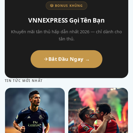
🎲 BONUS KHỦNG
VNNEXPRESS Gọi Tên Bạn
Khuyến mãi tân thủ hấp dẫn nhất 2026 — chỉ dành cho
tân thủ.
Bắt Đầu Ngay →
TIN TỨC MỚI NHẤT