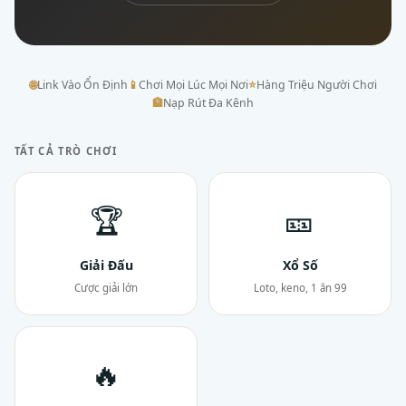
🌐
Link Vào Ổn Định
📱
Chơi Mọi Lúc Mọi Nơi
⭐
Hàng Triệu Người Chơi
🏦
Nạp Rút Đa Kênh
TẤT CẢ TRÒ CHƠI
🏆
🎫
Giải Đấu
Xổ Số
Cược giải lớn
Loto, keno, 1 ăn 99
🔥