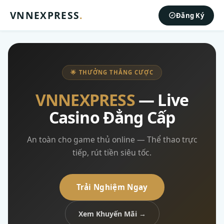
VNNEXPRESS
.
Đăng Ký
🌟 THƯỞNG THẮNG CƯỢC
VNNEXPRESS
— Live
Casino Đẳng Cấp
An toàn cho game thủ online — Thể thao trực
tiếp, rút tiền siêu tốc.
Trải Nghiệm Ngay
Xem Khuyến Mãi →