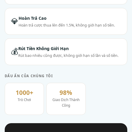
Hoàn Trả Cao
💎
Hoàn trả cược thua lên đến 1.5%, không giới hạn số tiền.
Rút Tiền Không Giới Hạn
💰
Rút bao nhiêu cũng được, không giới hạn số lần và số tiền.
DẤU ẤN CỦA CHÚNG TÔI
1000+
98%
Trò Chơi
Giao Dịch Thành
Công