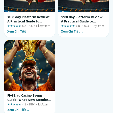
sc88.day Platform Review:
sc88.day Platform Review:
A Practical Guide to
A Practical Guide to
Number Games,
Number Games,
★★★★★
4.8 · 2376+ lượt xem
★★★★★
4.8 · 1824+ lượt xem
Verification, and Bankroll
Verification, and Bankroll
Xem Chi Tiết →
Xem Chi Tiết →
Control
Control
Fly88.ad Casino Bonus
Guide: What New Members
Should Check Before
★★★★★
4.8 · 1864+ lượt xem
Claiming
Xem Chi Tiết →