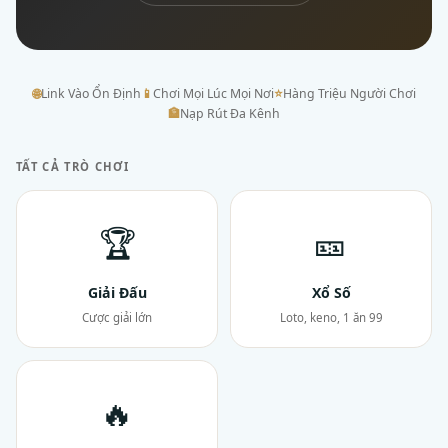
🌐
Link Vào Ổn Định
📱
Chơi Mọi Lúc Mọi Nơi
⭐
Hàng Triệu Người Chơi
🏦
Nạp Rút Đa Kênh
TẤT CẢ TRÒ CHƠI
🏆
🎫
Giải Đấu
Xổ Số
Cược giải lớn
Loto, keno, 1 ăn 99
🔥