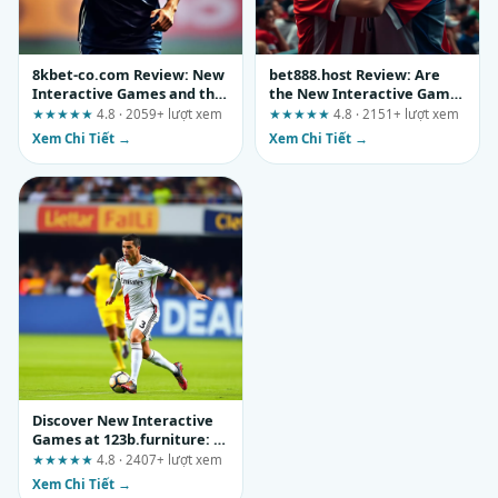
8kbet-co.com Review: New
bet888.host Review: Are
Interactive Games and the
the New Interactive Games
Players Who Will—and
Worth Your Attention?
★★★★★
4.8 · 2059+ lượt xem
★★★★★
4.8 · 2151+ lượt xem
Won't—Enjoy Them
Xem Chi Tiết →
Xem Chi Tiết →
Discover New Interactive
Games at 123b.furniture: A
Practical Review Before
★★★★★
4.8 · 2407+ lượt xem
You Play
Xem Chi Tiết →