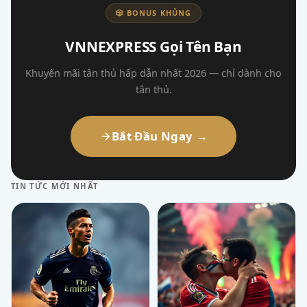
🎲 BONUS KHỦNG
VNNEXPRESS Gọi Tên Bạn
Khuyến mãi tân thủ hấp dẫn nhất 2026 — chỉ dành cho
tân thủ.
Bắt Đầu Ngay →
TIN TỨC MỚI NHẤT