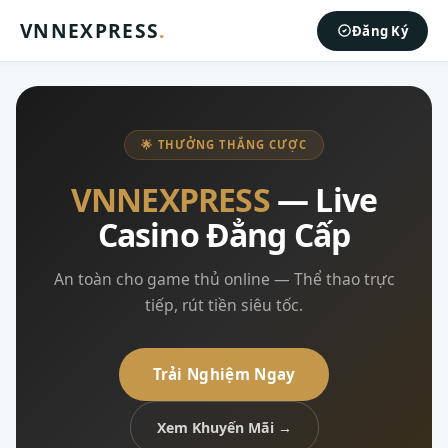
VNNEXPRESS
.
Đăng Ký
🌟 THƯỞNG THẮNG CƯỢC
VNNEXPRESS
— Live
Casino Đẳng Cấp
An toàn cho game thủ online — Thể thao trực
tiếp, rút tiền siêu tốc.
Trải Nghiệm Ngay
Xem Khuyến Mãi →