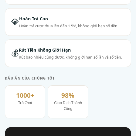
Hoàn Trả Cao
💎
Hoàn trả cược thua lên đến 1.5%, không giới hạn số tiền.
Rút Tiền Không Giới Hạn
💰
Rút bao nhiêu cũng được, không giới hạn số lần và số tiền.
DẤU ẤN CỦA CHÚNG TÔI
1000+
98%
Trò Chơi
Giao Dịch Thành
Công