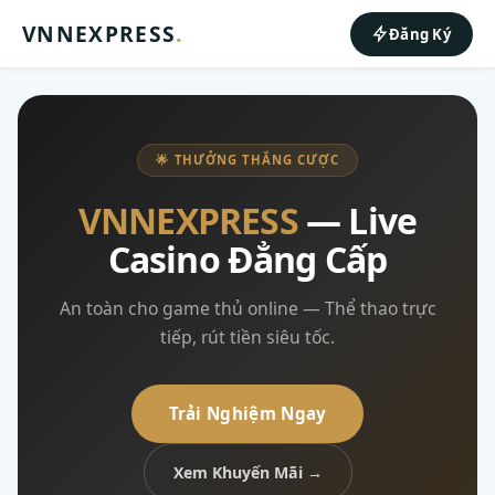
VNNEXPRESS
.
Đăng Ký
🌟 THƯỞNG THẮNG CƯỢC
VNNEXPRESS
— Live
Casino Đẳng Cấp
An toàn cho game thủ online — Thể thao trực
tiếp, rút tiền siêu tốc.
Trải Nghiệm Ngay
Xem Khuyến Mãi →