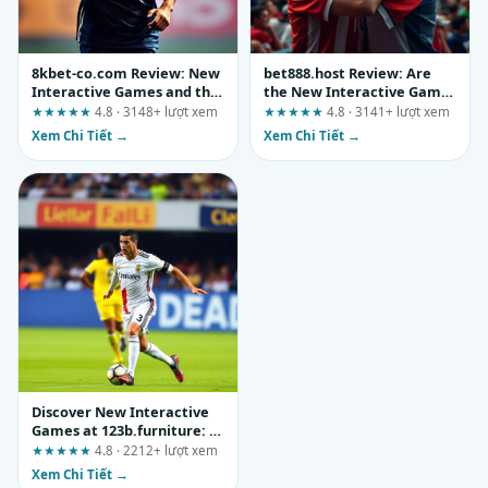
8kbet-co.com Review: New
bet888.host Review: Are
Interactive Games and the
the New Interactive Games
Players Who Will—and
Worth Your Attention?
★★★★★
4.8 · 3148+ lượt xem
★★★★★
4.8 · 3141+ lượt xem
Won't—Enjoy Them
Xem Chi Tiết →
Xem Chi Tiết →
Discover New Interactive
Games at 123b.furniture: A
Practical Review Before
★★★★★
4.8 · 2212+ lượt xem
You Play
Xem Chi Tiết →