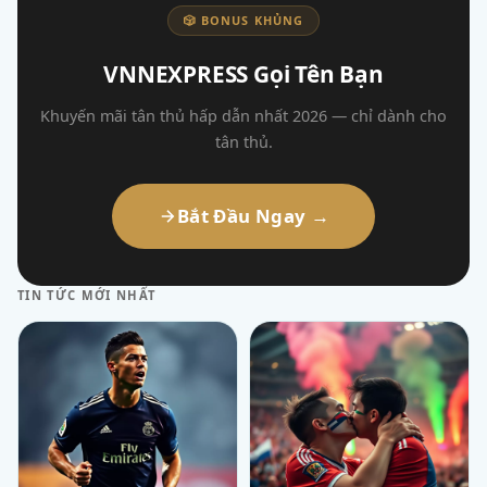
🎲 BONUS KHỦNG
VNNEXPRESS Gọi Tên Bạn
Khuyến mãi tân thủ hấp dẫn nhất 2026 — chỉ dành cho
tân thủ.
Bắt Đầu Ngay →
TIN TỨC MỚI NHẤT