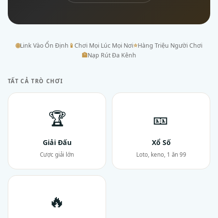
🌐
Link Vào Ổn Định
📱
Chơi Mọi Lúc Mọi Nơi
⭐
Hàng Triệu Người Chơi
🏦
Nạp Rút Đa Kênh
TẤT CẢ TRÒ CHƠI
🏆
🎫
Giải Đấu
Xổ Số
Cược giải lớn
Loto, keno, 1 ăn 99
🔥