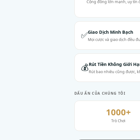
Cộng đồng lớn mạnh, uy tín
Giao Dịch Minh Bạch
✅
Mọi cược và giao dịch đều đ
Rút Tiền Không Giới Hạ
💰
Rút bao nhiêu cũng được, kh
DẤU ẤN CỦA CHÚNG TÔI
1000+
Trò Chơi