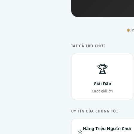
🌐
Li
TẤT CẢ TRÒ CHƠI
🏆
Giải Đấu
Cược giải lớn
UY TÍN CỦA CHÚNG TÔI
Hàng Triệu Người Chơi
⭐