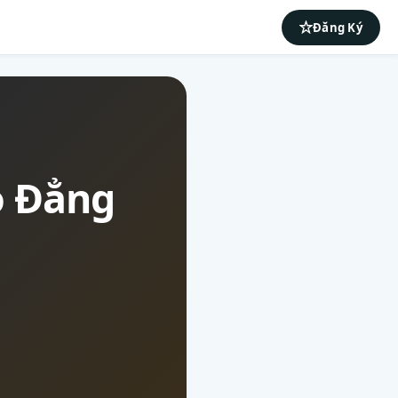
Đăng Ký
o Đẳng