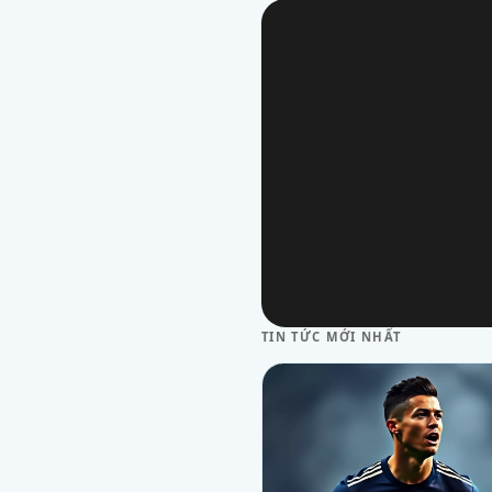
TIN TỨC MỚI NHẤT