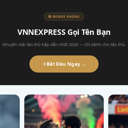
🎲 BONUS KHỦNG
VNNEXPRESS Gọi Tên Bạn
Khuyến mãi tân thủ hấp dẫn nhất 2026 — chỉ dành cho tân thủ.
Bắt Đầu Ngay →