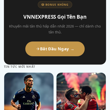
🎲 BONUS KHỦNG
VNNEXPRESS Gọi Tên Bạn
Khuyến mãi tân thủ hấp dẫn nhất 2026 — chỉ dành cho
tân thủ.
Bắt Đầu Ngay →
TIN TỨC MỚI NHẤT