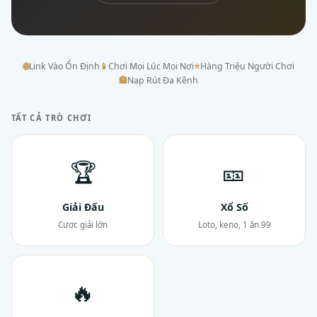
🌐
Link Vào Ổn Định
📱
Chơi Mọi Lúc Mọi Nơi
⭐
Hàng Triệu Người Chơi
🏦
Nạp Rút Đa Kênh
TẤT CẢ TRÒ CHƠI
🏆
🎫
Giải Đấu
Xổ Số
Cược giải lớn
Loto, keno, 1 ăn 99
🔥