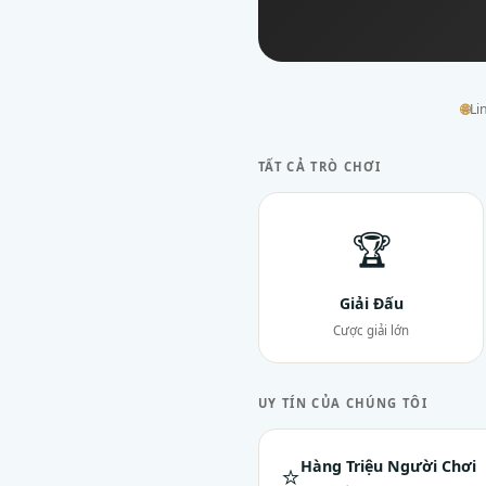
🌐
Li
TẤT CẢ TRÒ CHƠI
🏆
Giải Đấu
Cược giải lớn
UY TÍN CỦA CHÚNG TÔI
Hàng Triệu Người Chơi
⭐