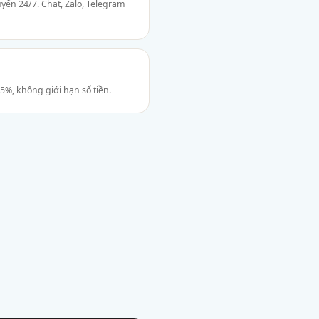
yến 24/7. Chat, Zalo, Telegram
5%, không giới hạn số tiền.