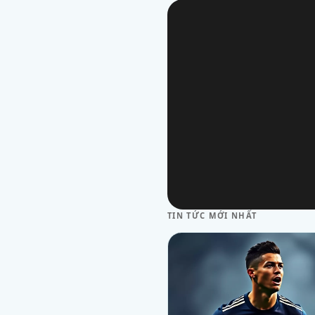
TIN TỨC MỚI NHẤT