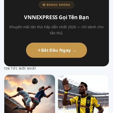
🎲 BONUS KHỦNG
VNNEXPRESS Gọi Tên Bạn
Khuyến mãi tân thủ hấp dẫn nhất 2026 — chỉ dành cho
tân thủ.
Bắt Đầu Ngay →
TIN TỨC MỚI NHẤT