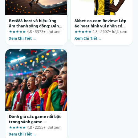
Bet888.host và hiệu ứng
8kbet-co.com Review: Lớp
âm thanh sống động: Đáng
áo hoạt hình vui nhộn có
thử nhưng không dành cho
che đi được những vấn đề
★★★★★
4.8 · 3373+ lượt xem
★★★★★
4.8 · 2607+ lượt xem
tất cả
trải nghiệm thật?
Xem Chi Tiết →
Xem Chi Tiết →
Đánh giá các game nổi bật
trong sảnh game
o8a.co.com: Độ khó, nhịp
★★★★★
4.8 · 2255+ lượt xem
chơi và quản lý vốn thực
Xem Chi Tiết →
chiến