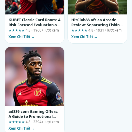
KUBET Classic Card Room: A
HitClub88.africa Arcade
Risk-Focused Evaluation of
Review: Separating Fishing
Poker, Blackjack, and
Game Hype From What You
★★★★★
4.8 · 1960+ lượt xem
★★★★★
4.8 · 1931+ lượt xem
Baccarat Access
Should Actually Verify
Xem Chi Tiết →
Xem Chi Tiết →
ad889.com Gaming Offers:
A Guide to Promotional
Features That Survive the
★★★★★
4.8 · 2394+ lượt xem
Fine Print
Xem Chi Tiết →