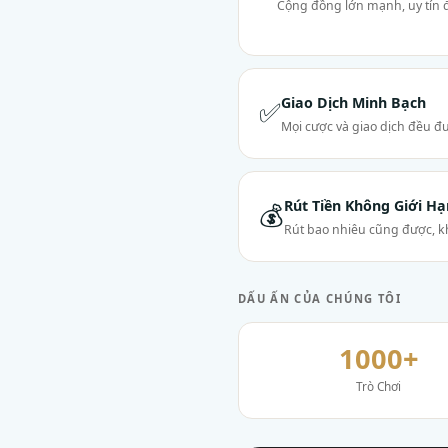
Cộng đồng lớn mạnh, uy tín
Giao Dịch Minh Bạch
✅
Mọi cược và giao dịch đều đ
Rút Tiền Không Giới Hạ
💰
Rút bao nhiêu cũng được, kh
DẤU ẤN CỦA CHÚNG TÔI
1000+
Trò Chơi