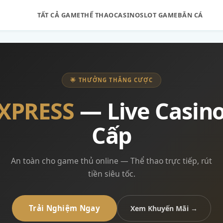
TẤT CẢ GAME
THỂ THAO
CASINO
SLOT GAME
BẮN CÁ
🌟 THƯỞNG THẮNG CƯỢC
XPRESS
— Live Casin
Cấp
An toàn cho game thủ online — Thể thao trực tiếp, rút
tiền siêu tốc.
Trải Nghiệm Ngay
Xem Khuyến Mãi →