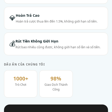
Hoàn Trả Cao
💎
Hoàn trả cược thua lên đến 1.5%, không giới hạn số tiền.
Rút Tiền Không Giới Hạn
💰
Rút bao nhiêu cũng được, không giới hạn số lần và số tiền.
DẤU ẤN CỦA CHÚNG TÔI
1000+
98%
Trò Chơi
Giao Dịch Thành
Công