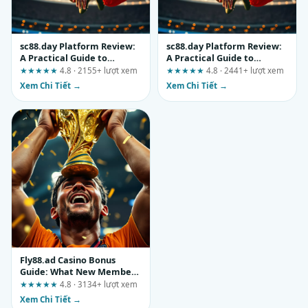
sc88.day Platform Review:
sc88.day Platform Review:
A Practical Guide to
A Practical Guide to
Number Games,
Number Games,
★★★★★
4.8 · 2155+ lượt xem
★★★★★
4.8 · 2441+ lượt xem
Verification, and Bankroll
Verification, and Bankroll
Xem Chi Tiết →
Xem Chi Tiết →
Control
Control
Fly88.ad Casino Bonus
Guide: What New Members
Should Check Before
★★★★★
4.8 · 3134+ lượt xem
Claiming
Xem Chi Tiết →