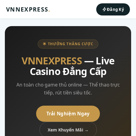
VNNEXPRESS
.
Đăng Ký
🌟 THƯỞNG THẮNG CƯỢC
VNNEXPRESS
— Live
Casino Đẳng Cấp
An toàn cho game thủ online — Thể thao trực
tiếp, rút tiền siêu tốc.
Trải Nghiệm Ngay
Xem Khuyến Mãi →