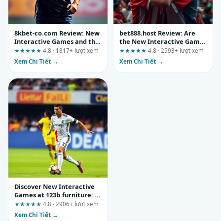
8kbet-co.com Review: New
bet888.host Review: Are
Interactive Games and the
the New Interactive Games
Players Who Will—and
Worth Your Attention?
★★★★★
4.8 · 1817+ lượt xem
★★★★★
4.8 · 2593+ lượt xem
Won't—Enjoy Them
Xem Chi Tiết →
Xem Chi Tiết →
Discover New Interactive
Games at 123b.furniture: A
Practical Review Before
★★★★★
4.8 · 2906+ lượt xem
You Play
Xem Chi Tiết →