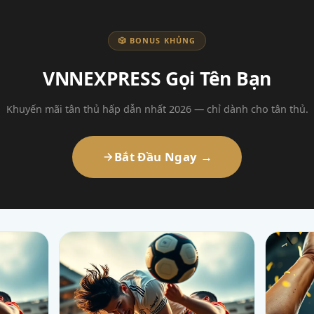
🎲 BONUS KHỦNG
VNNEXPRESS Gọi Tên Bạn
Khuyến mãi tân thủ hấp dẫn nhất 2026 — chỉ dành cho tân thủ.
Bắt Đầu Ngay →