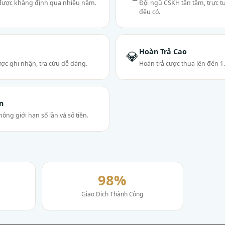
 được khẳng định qua nhiều năm.
Đội ngũ CSKH tận tâm, trực tu
đều có.
Hoàn Trả Cao
💎
ược ghi nhận, tra cứu dễ dàng.
Hoàn trả cược thua lên đến 1.
n
ông giới hạn số lần và số tiền.
98%
Giao Dịch Thành Công