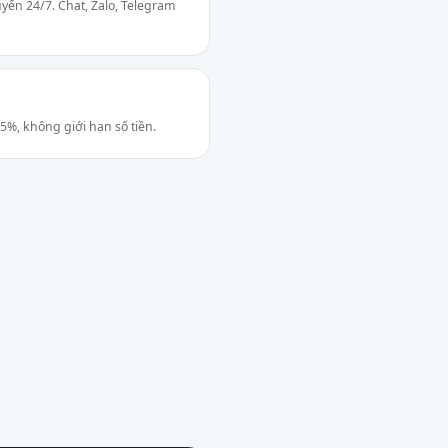
yến 24/7. Chat, Zalo, Telegram
5%, không giới hạn số tiền.