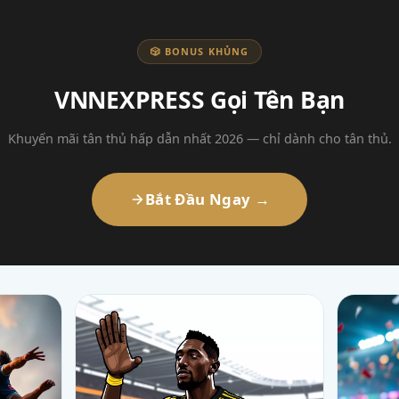
🎲 BONUS KHỦNG
VNNEXPRESS Gọi Tên Bạn
Khuyến mãi tân thủ hấp dẫn nhất 2026 — chỉ dành cho tân thủ.
Bắt Đầu Ngay →