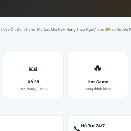
nk Vào Ổn Định
📱
Chơi Mọi Lúc Mọi Nơi
⭐
Hàng Triệu Người Chơi
🏦
Nạp Rút Đa 
🎫
🔥
Xổ Số
Hot Game
Loto, keno, 1 ăn 99
Đang thịnh hành
Hỗ Trợ 24/7
📞