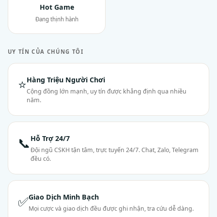
Hot Game
Đang thịnh hành
UY TÍN CỦA CHÚNG TÔI
Hàng Triệu Người Chơi
⭐
Cộng đồng lớn mạnh, uy tín được khẳng định qua nhiều
năm.
Hỗ Trợ 24/7
📞
Đội ngũ CSKH tận tâm, trực tuyến 24/7. Chat, Zalo, Telegram
đều có.
Giao Dịch Minh Bạch
✅
Mọi cược và giao dịch đều được ghi nhận, tra cứu dễ dàng.