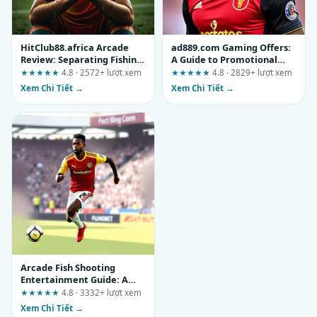
HitClub88.africa Arcade
ad889.com Gaming Offers:
Review: Separating Fishing
A Guide to Promotional
Game Hype From What You
Features That Survive the
★★★★★
4.8 · 2572+ lượt xem
★★★★★
4.8 · 2829+ lượt xem
Should Actually Verify
Fine Print
Xem Chi Tiết →
Xem Chi Tiết →
Arcade Fish Shooting
Entertainment Guide: A
Coach&#8217;s Playbook
★★★★★
4.8 · 3332+ lượt xem
for Your First Sessions
Xem Chi Tiết →