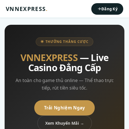
VNNEXPRESS
.
Đăng Ký
🌟 THƯỞNG THẮNG CƯỢC
VNNEXPRESS
— Live
Casino Đẳng Cấp
An toàn cho game thủ online — Thể thao trực
tiếp, rút tiền siêu tốc.
Trải Nghiệm Ngay
Xem Khuyến Mãi →